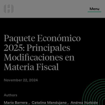
International Services
Skip
to
Menu
Contact Us
content
Paquete Económico
2025: Principales
Modificaciones en
Materia Fiscal
November 22, 2024
Authors
Mario Barrera
,
Catalina Mandujano
,
Andrea Iturbide